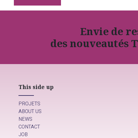
Envie de r
des nouveautés T
This side up
PROJETS
ABOUT US
NEWS
CONTACT
JOB