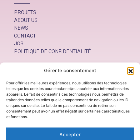
PROJETS
ABOUT US
NEWS
CONTACT
JOB
POLITIQUE DE CONFIDENTIALITÉ
Nous contacter
Gérer le consentement
Pour offrir les meilleures expériences, nous utilisons des technologies
info@thissideup.be
telles que les cookies pour stocker et/ou accéder aux informations des
appareils. Le fait de consentir à ces technologies nous permettra de
Nous trouver
traiter des données telles que le comportement de navigation ou les ID
uniques sur ce site. Le fait de ne pas consentir ou de retirer son
consentement peut avoir un effet négatif sur certaines caractéristiques
c/o Pepibru Rue Bara 175 - 1070 Bruxelles
et fonctions.
Nous suivre
Accepter