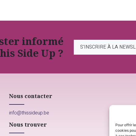
ester informé
S'INSCRIRE À LA NEWS
his Side Up ?
Nous contacter
info@thissideup.be
Nous trouver
Pour offrir 
cookies pour
à ces techn