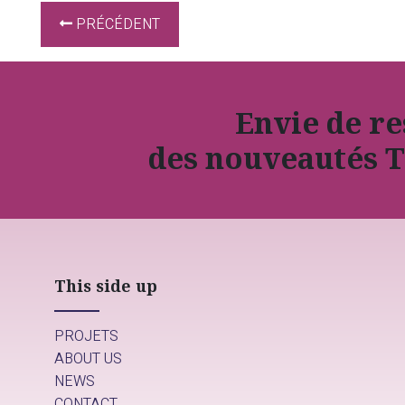
PRÉCÉDENT
Envie de r
des nouveautés T
This side up
PROJETS
ABOUT US
NEWS
CONTACT